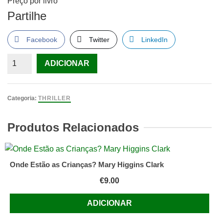
Preço por livro
Partilhe
Facebook
Twitter
LinkedIn
Quantidade
ADICIONAR
de
Robin
Cook,
Categoria:
THRILLER
livros
Produtos Relacionados
Onde Estão as Crianças? Mary Higgins Clark
€
9.00
ADICIONAR