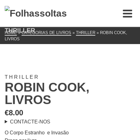
THRILLER
HOME
»
CATEGORIAS DE LIVROS
»
THRILLER
»
ROBIN COOK,
LIVROS
THRILLER
ROBIN COOK,
LIVROS
€
8.00
CONTACTE-NOS
O Corpo Estranho e Invasão