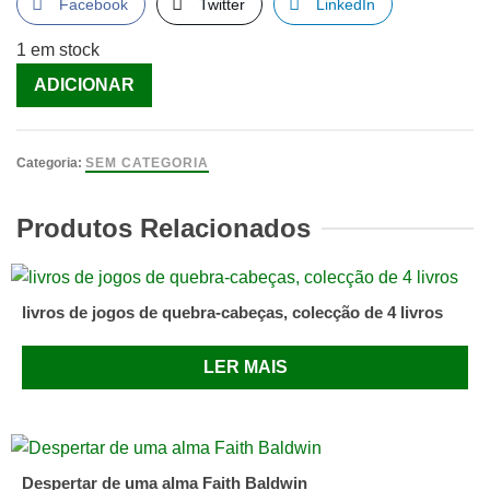
Facebook
Twitter
LinkedIn
1 em stock
Quantidade
ADICIONAR
de
RICARDO
DIARIO
Categoria:
SEM CATEGORIA
DE
UM
Produtos Relacionados
SONHO
[Livro]
livros de jogos de quebra-cabeças, colecção de 4 livros
LER MAIS
Despertar de uma alma Faith Baldwin