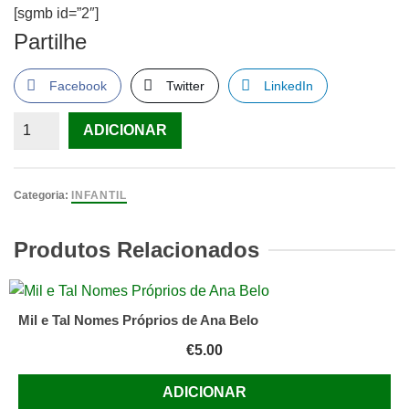
[sgmb id=”2″]
Partilhe
Facebook
Twitter
LinkedIn
Quantidade
ADICIONAR
de
Receitas
da
Categoria:
INFANTIL
Anita
Doces
Produtos Relacionados
e
Bolos
1986
Mil e Tal Nomes Próprios de Ana Belo
€
5.00
ADICIONAR