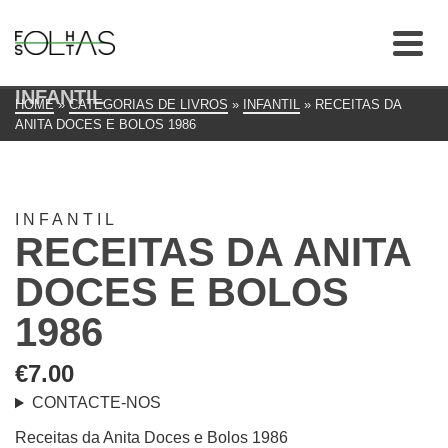
INFANTIL
HOME
»
CATEGORIAS DE LIVROS
»
INFANTIL
»
RECEITAS DA
ANITA DOCES E BOLOS 1986
INFANTIL
RECEITAS DA ANITA
DOCES E BOLOS
1986
€
7.00
CONTACTE-NOS
Receitas da Anita Doces e Bolos 1986