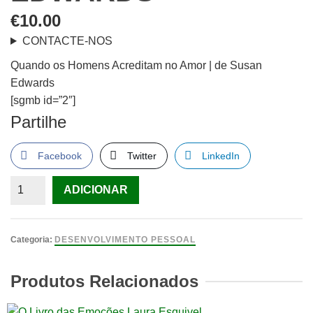
€
10.00
CONTACTE-NOS
Quando os Homens Acreditam no Amor | de Susan
Edwards
[sgmb id=”2″]
Partilhe
Facebook
Twitter
LinkedIn
Quantidade
ADICIONAR
de
Quando
os
Categoria:
DESENVOLVIMENTO PESSOAL
Homens
Acreditam
Produtos Relacionados
no
Amor