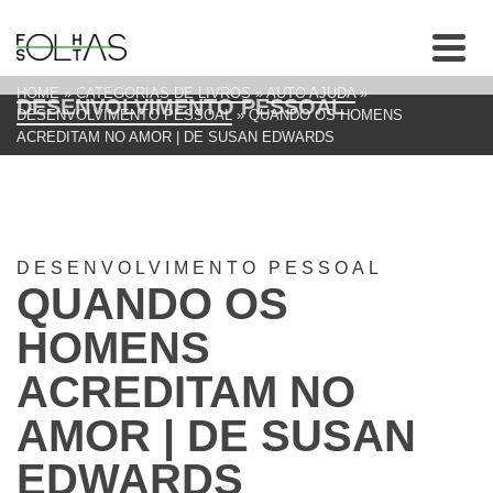
HOME
»
CATEGORIAS DE LIVROS
»
AUTO AJUDA
»
DESENVOLVIMENTO PESSOAL
DESENVOLVIMENTO PESSOAL
»
QUANDO OS HOMENS
ACREDITAM NO AMOR | DE SUSAN EDWARDS
DESENVOLVIMENTO PESSOAL
QUANDO OS
HOMENS
ACREDITAM NO
AMOR | DE SUSAN
EDWARDS