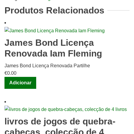
Repairing
Produtos Relacionados
de
Donald
De
Carle
James Bond Licença
Renovada Iam Fleming
James Bond Licença Renovada Partilhe
€
0.00
Adicionar
livros de jogos de quebra-
cabeças, colecção de 4