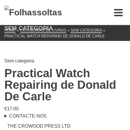
SEM CATEGORIA
HOME
»
CATEGORIAS DE LIVROS
»
SEM CATEGORIA
»
PRACTICAL WATCH REPAIRING DE DONALD DE CARLE
Sem categoria
Practical Watch
Repairing de Donald
De Carle
€
17.00
CONTACTE-NOS
THE CROWOOD PRESS LTD