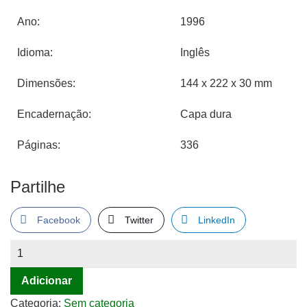
Ano:
1996
Idioma:
Inglês
Dimensões:
144 x 222 x 30 mm
Encadernação:
Capa dura
Páginas:
336
Partilhe
Facebook
Twitter
LinkedIn
Quantidade
de
Adicionar
Practical
Watch
Categoria:
Sem categoria