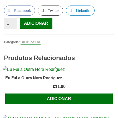
Facebook
Twitter
LinkedIn
Quantidade
ADICIONAR
de
Portuenses
Na
Categoria:
BIOGRAFIA
História,
Colecção
Produtos Relacionados
Portucale.
Edições
Inapa.
Eu Fui a Outra Nora Rodríguez
Lisboa.
€
11.00
2001.
ADICIONAR