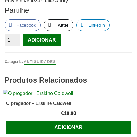
Poly em Veneza Celile Aubry
Partilhe
Facebook
Twitter
LinkedIn
Quantidade
ADICIONAR
de
Poly
em
Categoria:
ANTIGUIDADES
Veneza
Celile
Produtos Relacionados
Aubry
O pregador – Erskine Caldwell
€
10.00
ADICIONAR