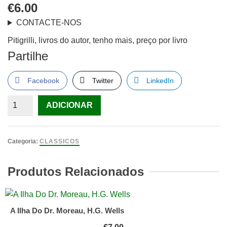
€
6.00
CONTACTE-NOS
Pitigrilli, livros do autor, tenho mais, preço por livro
Partilhe
Facebook
Twitter
LinkedIn
Quantidade
ADICIONAR
de
Pitigrilli,
livros
Categoria:
CLASSICOS
do
autor,
Produtos Relacionados
tenho
mais,
preço
A Ilha Do Dr. Moreau, H.G. Wells
por