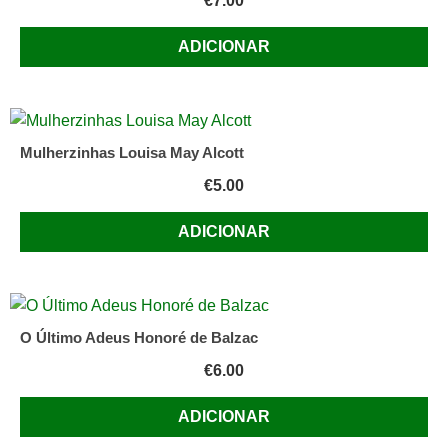
€
7.00
livro
ADICIONAR
Mulherzinhas Louisa May Alcott
€
5.00
ADICIONAR
O Último Adeus Honoré de Balzac
€
6.00
ADICIONAR