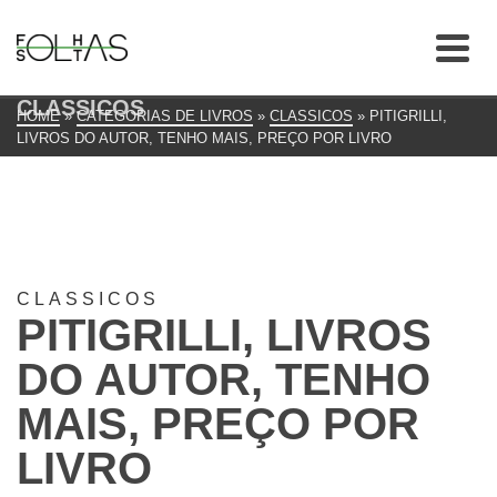
CLASSICOS
HOME
»
CATEGORIAS DE LIVROS
»
CLASSICOS
»
PITIGRILLI,
LIVROS DO AUTOR, TENHO MAIS, PREÇO POR LIVRO
CLASSICOS
PITIGRILLI, LIVROS
DO AUTOR, TENHO
MAIS, PREÇO POR
LIVRO