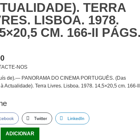
TUALIDADE). TERRA
VRES. LISBOA. 1978.
,5×20,5 CM. 166-II PÁGS
00
TACTE-NOS
Luís de).— PANORAMA DO CINEMA PORTUGUÊS. (Das
à Actualidade). Terra Livres. Lisboa. 1978. 14,5×20,5 cm. 166-II
.
lhe
cebook
Twitter
LinkedIn
ade
ADICIONAR