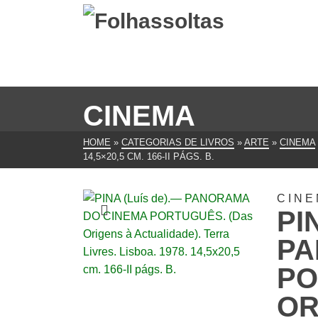
CINEMA
HOME
»
CATEGORIAS DE LIVROS
»
ARTE
»
CINEMA
14,5×20,5 CM. 166-II PÁGS. B.
CIN
PI
PA
PO
OR