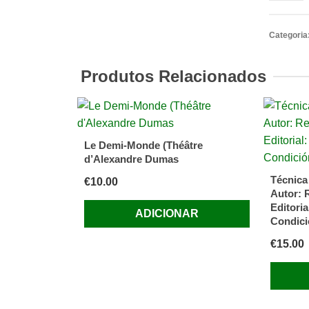
PINA
(Luís
Categoria
de).
—
Produtos Relacionados
PANOR
DO
CINEM
PORTU
Le Demi-Monde (Théâtre
(Das
d’Alexandre Dumas
Origens
Técnica
€
10.00
à
Autor: 
Actualid
Editori
ADICIONAR
Condici
Terra
Livres.
€
15.00
Lisboa.
1978.
14,5x20
cm.