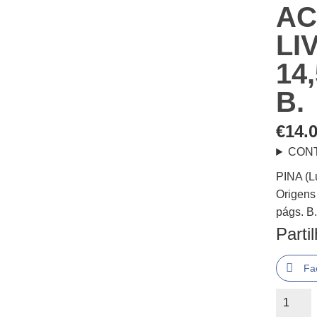
AC
LI
14
B.
€
14.
CON
PINA (
Origens 
págs. B
Parti
Fa
Quantid
de