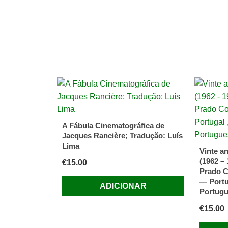
166-
II
págs.
B.
A Fábula Cinematográfica de
Jacques Rancière; Tradução: Luís
Lima
Vinte a
(1962 –
€
15.00
Prado C
— Portug
ADICIONAR
Portug
€
15.00