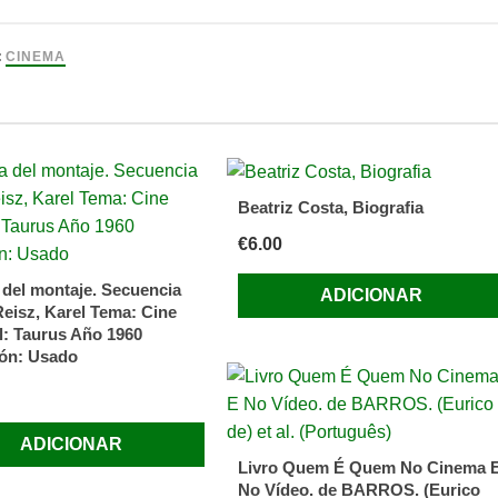
:
CINEMA
AMA
A
Beatriz Costa, Biografia
GUÊS.
€
6.00
 del montaje. Secuencia
ADICIONAR
Reisz, Karel Tema: Cine
ade).
al: Taurus Año 1960
ón: Usado
ADICIONAR
Livro Quem É Quem No Cinema 
,5
No Vídeo. de BARROS. (Eurico