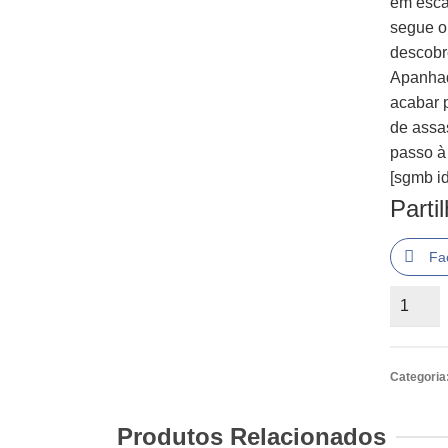
em escâ
segue o
descobr
Apanhad
acabar p
de assas
passo à 
[sgmb id
Parti
Fa
Quantid
de
Perry
Mason
Categoria
-
O
Produtos Relacionados
Caso