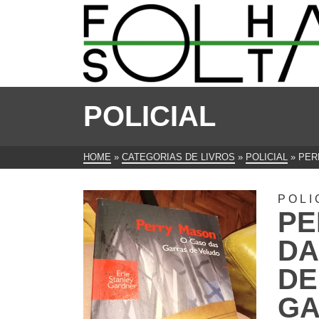
POLICIAL
HOME
»
CATEGORIAS DE LIVROS
»
POLICIAL
»
PER
POLI
PE
DA
DE
G