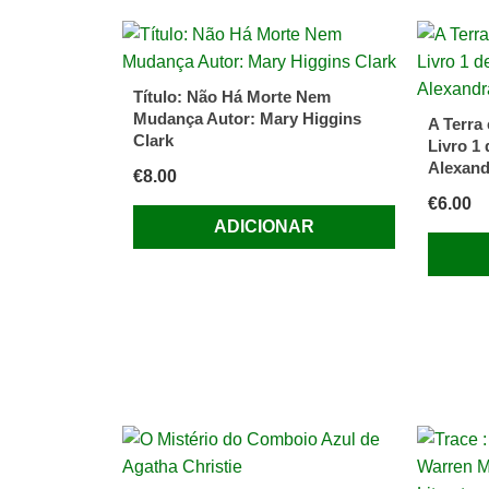
das
Garras
de
Título: Não Há Morte Nem
Veludo
Mudança Autor: Mary Higgins
A Terra 
de
Clark
Livro 1
Erle
Alexand
€
8.00
Stanley
€
6.00
Gardner
ADICIONAR