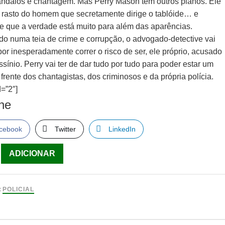
ndalos e chantagem. Mas Perry Mason tem outros planos. Ele
 rasto do homem que secretamente dirige o tablóide… e
e que a verdade está muito para além das aparências.
o numa teia de crime e corrupção, o advogado-detective vai
or inesperadamente correr o risco de ser, ele próprio, acusado
sínio. Perry vai ter de dar tudo por tudo para poder estar um
frente dos chantagistas, dos criminosos e da própria polícia.
=”2″]
lhe
cebook
Twitter
LinkedIn
ade
ADICIONAR
:
POLICIAL