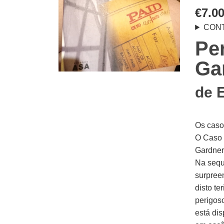
€
7.0
CON
Pe
Ga
de
Os caso
O Caso d
Gardner
Na sequê
surpree
disto t
perigos
está dis