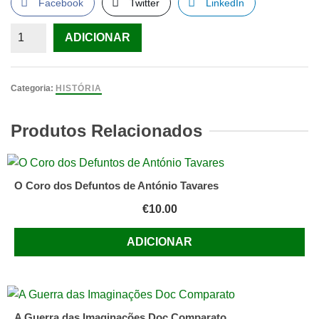
Facebook
Twitter
LinkedIn
Quantidade
ADICIONAR
de
Pensamentos
de
Categoria:
HISTÓRIA
Marco
Aurélio
Produtos Relacionados
O Coro dos Defuntos de António Tavares
€
10.00
ADICIONAR
A Guerra das Imaginações Doc Comparato