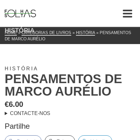
HISTÓRIA
HOME
»
CATEGORIAS DE LIVROS
»
HISTÓRIA
»
PENSAMENTOS
DE MARCO AURÉLIO
HISTÓRIA
PENSAMENTOS DE
MARCO AURÉLIO
€
6.00
CONTACTE-NOS
Partilhe