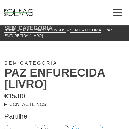
SEM CATEGORIA
HOME
»
CATEGORIAS DE LIVROS
»
SEM CATEGORIA
»
PAZ
ENFURECIDA [LIVRO]
SEM CATEGORIA
PAZ ENFURECIDA
[LIVRO]
€
15.00
CONTACTE-NOS
Partilhe