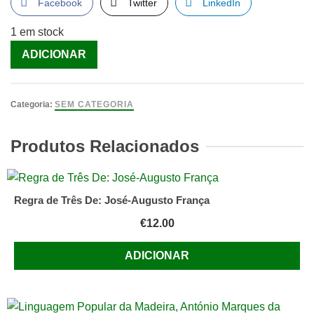
Facebook
Twitter
LinkedIn
1 em stock
Quantidade
ADICIONAR
de
Paz
enfurecida
Categoria:
SEM CATEGORIA
[Livro]
Produtos Relacionados
Regra de Três De: José-Augusto França
€
12.00
ADICIONAR