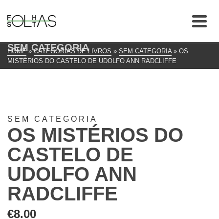
SEM CATEGORIA
HOME
»
CATEGORIAS DE LIVROS
»
SEM CATEGORIA
»
OS
MISTÉRIOS DO CASTELO DE UDOLFO ANN RADCLIFFE
SEM CATEGORIA
OS MISTÉRIOS DO
CASTELO DE
UDOLFO ANN
RADCLIFFE
€
8.00