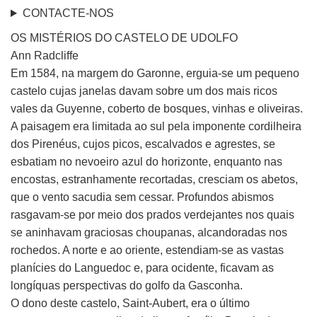
CONTACTE-NOS
OS MISTÉRIOS DO CASTELO DE UDOLFO
Ann Radcliffe
Em 1584, na margem do Garonne, erguia-se um pequeno
castelo cujas janelas davam sobre um dos mais ricos
vales da Guyenne, coberto de bosques, vinhas e oliveiras.
A paisagem era limitada ao sul pela imponente cordilheira
dos Pirenéus, cujos picos, escalvados e agrestes, se
esbatiam no nevoeiro azul do horizonte, enquanto nas
encostas, estranhamente recortadas, cresciam os abetos,
que o vento sacudia sem cessar. Profundos abismos
rasgavam-se por meio dos prados verdejantes nos quais
se aninhavam graciosas choupanas, alcandoradas nos
rochedos. A norte e ao oriente, estendiam-se as vastas
planícies do Languedoc e, para ocidente, ficavam as
longíquas perspectivas do golfo da Gasconha.
O dono deste castelo, Saint-Aubert, era o último