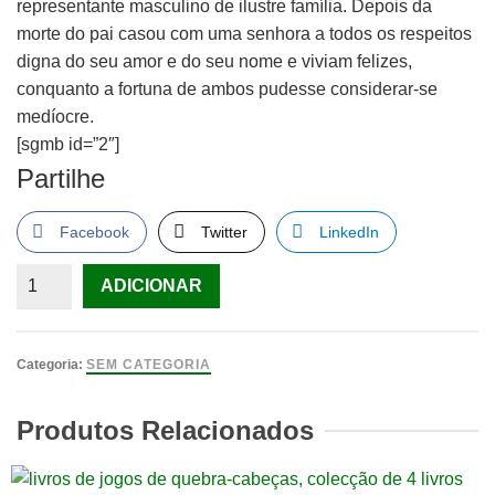
representante masculino de ilustre família. Depois da
morte do pai casou com uma senhora a todos os respeitos
digna do seu amor e do seu nome e viviam felizes,
conquanto a fortuna de ambos pudesse considerar-se
medíocre.
[sgmb id=”2″]
Partilhe
Facebook
Twitter
LinkedIn
Quantidade
ADICIONAR
de
OS
MISTÉRIOS
Categoria:
SEM CATEGORIA
DO
CASTELO
Produtos Relacionados
DE
UDOLFO