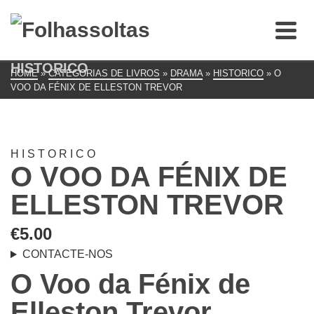
HISTORICO
HOME
»
CATEGORIAS DE LIVROS
»
DRAMA
»
HISTORICO
»
O
VOO DA FÉNIX DE ELLESTON TREVOR
HISTORICO
O VOO DA FÉNIX DE
ELLESTON TREVOR
€
5.00
CONTACTE-NOS
O Voo da Fénix de
Elleston Trevor