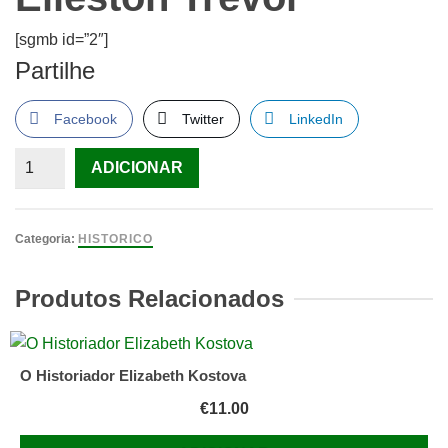
[sgmb id=”2″]
Partilhe
Facebook
Twitter
LinkedIn
Quantidade
ADICIONAR
de
O
Voo
Categoria:
HISTORICO
da
Fénix
Produtos Relacionados
de
Elleston
Trevor
O Historiador Elizabeth Kostova
€
11.00