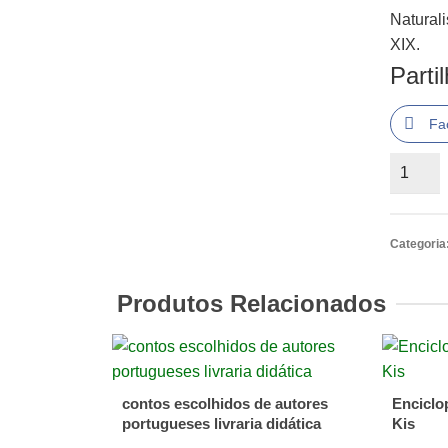
Natural
XIX.
Parti
Fa
Quantid
de
O
Sonho
Categoria
de
Émile
Produtos Relacionados
Zola
contos escolhidos de autores
Enciclo
portugueses livraria didática
Kis