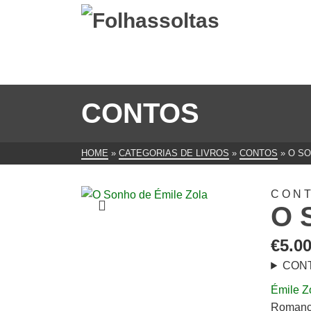
CONTOS
HOME
»
CATEGORIAS DE LIVROS
»
CONTOS
»
O SO
CON
O 
€
5.0
CON
Émile Z
Romancis