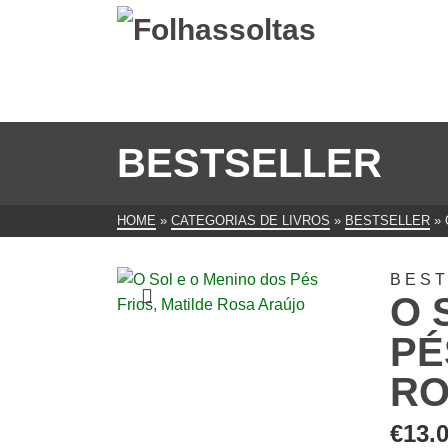
BESTSELLER
HOME
»
CATEGORIAS DE LIVROS
»
BESTSELLER
»
BES
O 
PÉ
RO
€
13.