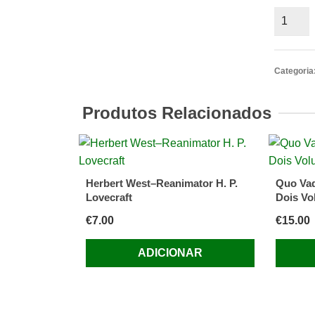
Quantid
de
O
Sol
Categoria
e
o
Produtos Relacionados
Menino
dos
Pés
Frios,
Herbert West–Reanimator H. P.
Quo Vad
Matilde
Lovecraft
Dois Vo
Rosa
€
7.00
€
15.00
Araújo
ADICIONAR