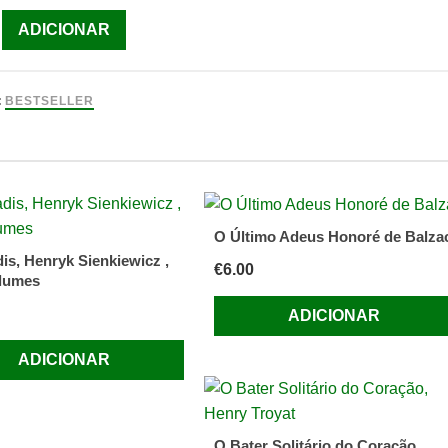
ade
ADICIONAR
:
BESTSELLER
O Último Adeus Honoré de Balza
is, Henryk Sienkiewicz ,
€
6.00
lumes
ADICIONAR
ADICIONAR
O Bater Solitário do Coração,