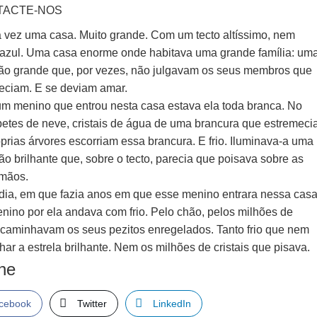
TACTE-NOS
 vez uma casa. Muito grande. Com um tecto altíssimo, nem
azul. Uma casa enorme onde habitava uma grande família: um
 tão grande que, por vezes, não julgavam os seus membros que
eciam. E se deviam amar.
m menino que entrou nesta casa estava ela toda branca. No
petes de neve, cristais de água de uma brancura que estremecia
prias árvores escorriam essa brancura. E frio. Iluminava-a uma
tão brilhante que, sobre o tecto, parecia que poisava sobre as
mãos.
dia, em que fazia anos em que esse menino entrara nessa casa
enino por ela andava com frio. Pelo chão, pelos milhões de
s, caminhavam os seus pezitos enregelados. Tanto frio que nem
har a estrela brilhante. Nem os milhões de cristais que pisava.
lhe
cebook
Twitter
LinkedIn