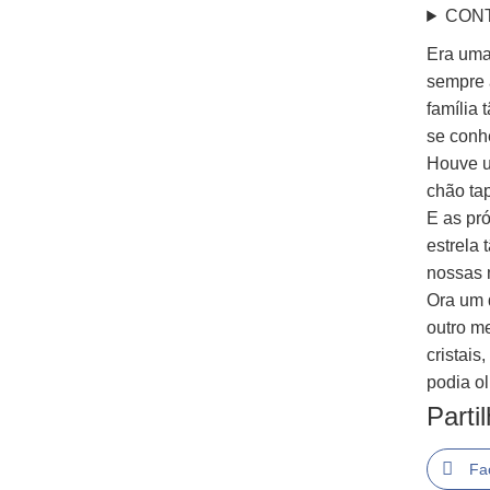
CON
Era uma
sempre 
família
se conh
Houve u
chão ta
E as pró
estrela 
nossas 
Ora um 
outro m
cristai
podia ol
Parti
Fa