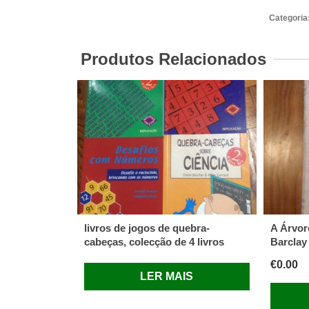
Sobreve
Categoria
Jugosla
José
Produtos Relacionados
Manuel
Arsénio
livros de jogos de quebra-
A Árvor
cabeças, colecção de 4 livros
Barclay
€
0.00
LER MAIS