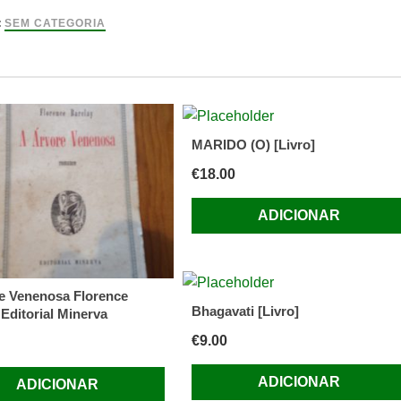
nto
:
SEM CATEGORIA
vo,
MARIDO (O) [Livro]
€
18.00
ADICIONAR
e Venenosa Florence
Bhagavati [Livro]
 Editorial Minerva
€
9.00
ADICIONAR
ADICIONAR