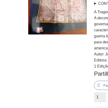
CON
A Trage
A decom
governa
caracter
guerra b
para de
america
Autor: 
Editora
1 Ediçã
Parti
Fa
Quantid
de
O