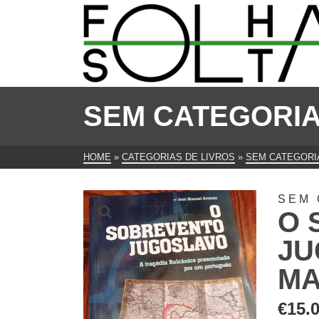
SEM CATEGORI
HOME
»
CATEGORIAS DE LIVROS
»
SEM CATEGORI
SEM 
O 
JU
MA
€
15.