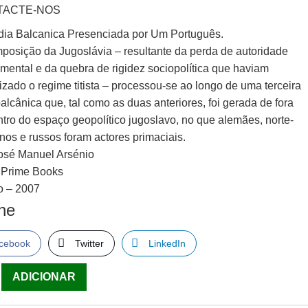
TACTE-NOS
dia Balcanica Presenciada por Um Português.
posição da Jugoslávia – resultante da perda de autoridade
mental e da quebra de rigidez sociopolítica que haviam
izado o regime titista – processou-se ao longo de uma terceira
alcânica que, tal como as duas anteriores, foi gerada de fora
ntro do espaço geopolítico jugoslavo, no que alemães, norte-
nos e russos foram actores primaciais.
José Manuel Arsénio
: Prime Books
o – 2007
lhe
cebook
Twitter
LinkedIn
ade
ADICIONAR