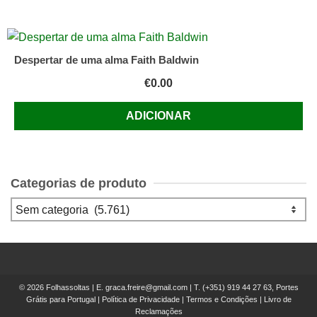
Despertar de uma alma Faith Baldwin
€
0.00
ADICIONAR
Categorias de produto
© 2026 Folhassoltas | E.
graca.freire@gmail.com
| T.
(+351) 919 44 27 63, Portes
Grátis para Portugal
|
Política de Privacidade
|
Termos e Condições
|
Livro de
Reclamações