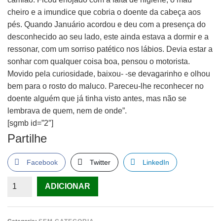
cheiro e a imundice que cobria o doente da cabeça aos
pés. Quando Januário acordou e deu com a presença do
desconhecido ao seu lado, este ainda estava a dormir e a
ressonar, com um sorriso patético nos lábios. Devia estar a
sonhar com qualquer coisa boa, pensou o motorista.
Movido pela curiosidade, baixou- -se devagarinho e olhou
bem para o rosto do maluco. Pareceu-lhe reconhecer no
doente alguém que já tinha visto antes, mas não se
lembrava de quem, nem de onde”.
[sgmb id=”2″]
Partilhe
Facebook
Twitter
LinkedIn
Quantidade
ADICIONAR
de
O
Semeador