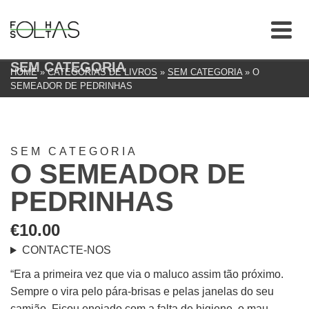
SEM CATEGORIA
HOME
»
CATEGORIAS DE LIVROS
»
SEM CATEGORIA
»
O
SEMEADOR DE PEDRINHAS
SEM CATEGORIA
O SEMEADOR DE
PEDRINHAS
€
10.00
CONTACTE-NOS
“Era a primeira vez que via o maluco assim tão próximo.
Sempre o vira pelo pára-brisas e pelas janelas do seu
camião. Ficou enojado com a falta de higiene, o mau