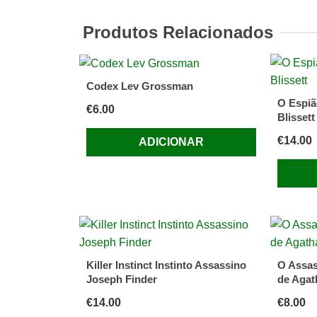
Protoco
Frederi
Produtos Relacionados
Forsyth
Codex Lev Grossman
O Espiã
€
6.00
Blissett
€
14.00
ADICIONAR
Killer Instinct Instinto Assassino
O Assas
Joseph Finder
de Agat
€
14.00
€
8.00