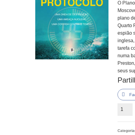
O Plano
Moscovo
plano d
Quarto 
espião 
inglesa,
tarefa 
numa ba
Preston,
seus su
Parti
Fa
Quantid
de
O
Quarto
Categoria