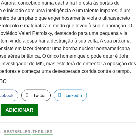
 Aurora, concebido numa dacha na floresta às portas de
 e iniciado com uma inteligência e um talento ímpares, é um
entro de um plano que engenhosamente viola o ultrassecreto
Protocolo e materializa o medo que levou à sua elaboração. O
soviético Valeri Petrofsky, destacado para uma pequena vila
 tem vindo a espalhar a destruição à sua volta. A sua próxima
consiste em fazer detonar uma bomba nuclear norteamericana
se aérea britânica. O único homem que o pode deter é John
 investigador do MI5, mas este terá de enfrentar a oposição do
periores e começar uma desesperada corrida contra o tempo.
lhe
cebook
Twitter
LinkedIn
ade
ADICIONAR
s:
BESTSELLER
,
THRILLER