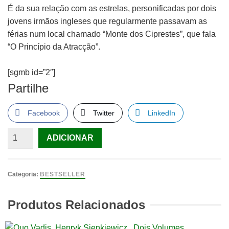
É da sua relação com as estrelas, personificadas por dois
jovens irmãos ingleses que regularmente passavam as
férias num local chamado “Monte dos Ciprestes”, que fala
“O Princípio da Atracção”.
[sgmb id=”2″]
Partilhe
Facebook
Twitter
LinkedIn
Quantidade
ADICIONAR
de
O
Princípio
Categoria:
BESTSELLER
da
Atracção
Produtos Relacionados
de
Teresa