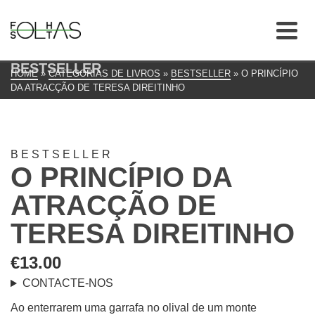
BESTSELLER
HOME
»
CATEGORIAS DE LIVROS
»
BESTSELLER
»
O PRINCÍPIO
DA ATRACÇÃO DE TERESA DIREITINHO
BESTSELLER
O PRINCÍPIO DA
ATRACÇÃO DE
TERESA DIREITINHO
€
13.00
CONTACTE-NOS
Ao enterrarem uma garrafa no olival de um monte