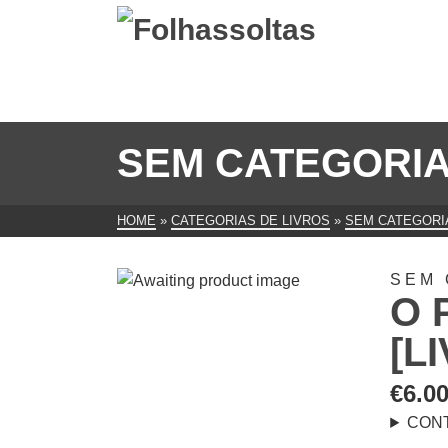
SEM CATEGORI
HOME
»
CATEGORIAS DE LIVROS
»
SEM CATEGORI
SEM 
O 
[L
€
6.0
CON