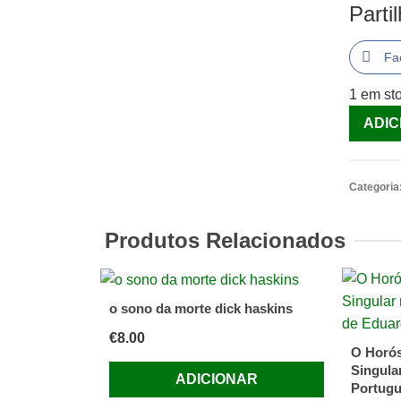
Parti
Fa
1 em st
Quantid
ADIC
de
O
Present
Categoria
Ideal
[Livro]
Produtos Relacionados
o sono da morte dick haskins
€
8.00
O Horós
Singula
ADICIONAR
Portugu