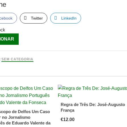
lhe
cebook
Twitter
LinkedIn
ock
ade
IONAR
e
:
SEM CATEGORIA
Regra de Três De: José-Augusto
França
copo de Delfos Um Caso
r no Jornalismo
€
12.00
ês de Eduardo Valente da