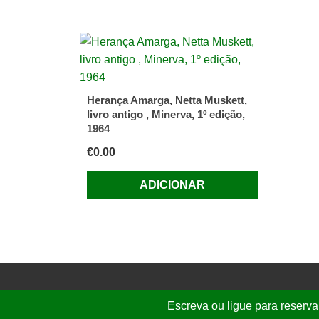
Herança Amarga, Netta Muskett,
livro antigo , Minerva, 1º edição,
1964
€
0.00
ADICIONAR
Escreva ou ligue para reserva
© 2026 Folhassoltas | E.
graca.freire@g