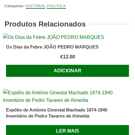
Pós-
Categorias:
HISTÓRIA
,
POLITICA
Comunismo
do
Produtos Relacionados
Atlântico
os
Urais
Os Dias da Febre JOÃO PEDRO MARQUES
de:
€
12.00
Jacques
Lesourne
ADICIONAR
e
Bernard
Lecomte
Espólio de António Ginestal Machado 1874-1940
Inventário de Pedro Tavares de Almeida
LER MAIS