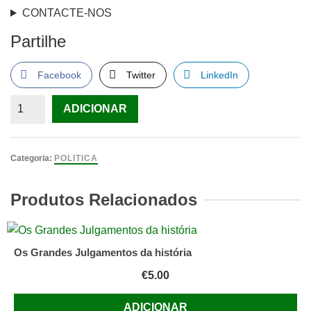
CONTACTE-NOS
Partilhe
Facebook
Twitter
LinkedIn
Quantidade
ADICIONAR
de
O
Homem,
Categoria:
POLITICA
As
Suas
Produtos Relacionados
Necessidades
e
o
Os Grandes Julgamentos da história
Socialismo
€
5.00
De
B.
ADICIONAR