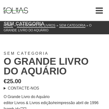
SEM CATEGORIA
HOME
»
CATEGORIAS DE LIVROS
»
SEM CATEGORIA
»
O
GRANDE LIVRO DO AQUÁRIO
SEM CATEGORIA
O GRANDE LIVRO
DO AQUÁRIO
€
25.00
CONTACTE-NOS
O Grande Livro do Aquário
editor Livros & Livros edição/reimpressão abril de 1996
[sgmb id=”2″]