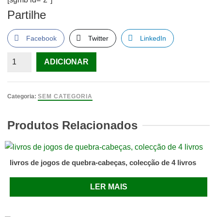
Partilhe
Facebook
Twitter
LinkedIn
Quantidade
ADICIONAR
de
O
Grande
Categoria:
SEM CATEGORIA
Livro
do
Produtos Relacionados
Aquário
livros de jogos de quebra-cabeças, colecção de 4 livros
LER MAIS