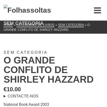
SEM CATEGORIA
HOME
»
CATEGORIAS DE LIVROS
»
SEM CATEGORIA
»
O
GRANDE CONFLITO DE SHIRLEY HAZZARD
SEM CATEGORIA
O GRANDE
CONFLITO DE
SHIRLEY HAZZARD
€
10.00
CONTACTE-NOS
National Book Award 2003