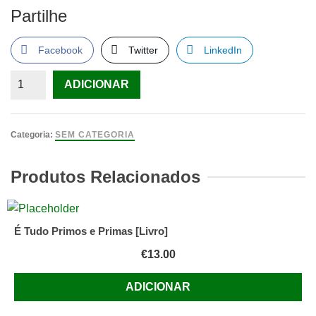
Partilhe
Facebook
Twitter
LinkedIn
Quantidade
ADICIONAR
de
O
Grande
Categoria:
SEM CATEGORIA
Conflito
de
Produtos Relacionados
Shirley
Hazzard
É Tudo Primos e Primas [Livro]
€
13.00
ADICIONAR