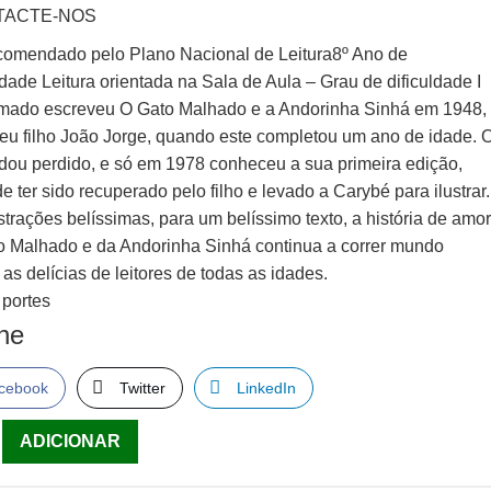
TACTE-NOS
ecomendado pelo Plano Nacional de Leitura8º Ano de
dade Leitura orientada na Sala de Aula – Grau de dificuldade I
mado escreveu O Gato Malhado e a Andorinha Sinhá em 1948,
seu filho João Jorge, quando este completou um ano de idade. 
ndou perdido, e só em 1978 conheceu a sua primeira edição,
e ter sido recuperado pelo filho e levado a Carybé para ilustrar.
trações belíssimas, para um belíssimo texto, a história de amo
o Malhado e da Andorinha Sinhá continua a correr mundo
as delícias de leitores de todas as idades.
 portes
lhe
cebook
Twitter
LinkedIn
ade
ADICIONAR