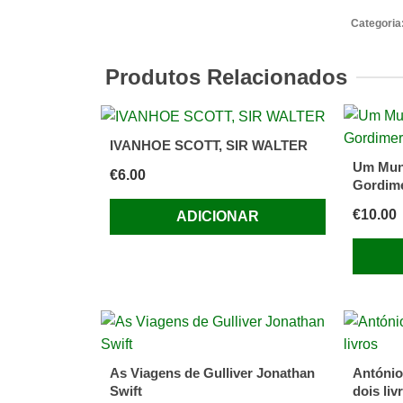
Gato
Categoria
Malhad
e
Produtos Relacionados
a
Andorin
Sinhá
IVANHOE SCOTT, SIR WALTER
Uma
Um Mun
€
6.00
História
Gordim
de
€
10.00
ADICIONAR
Amor
As Viagens de Gulliver Jonathan
António
Swift
dois liv