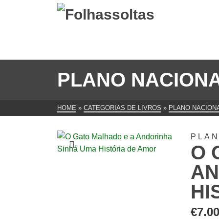
PLANO NACIONA
HOME
»
CATEGORIAS DE LIVROS
»
PLANO NACIONA
PLAN
O 
AN
HI
€
7.0