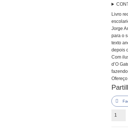
CON
Livro r
escolari
Jorge A
para o 
texto a
depois d
Com ilus
d’O Gat
fazendo 
Ofereço
Parti
Fa
Quantid
de
O