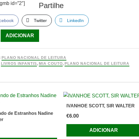
sgmb id=”2″]
Partilhe
cebook
Twitter
LinkedIn
ade
ADICIONAR
:
PLANO NACIONAL DE LEITURA
:
LIVROS INFANTIS
,
MIA COUTO
,
PLANO NACIONAL DE LEITURA
IVANHOE SCOTT, SIR WALTER
do de Estranhos Nadine
€
6.00
er
ADICIONAR