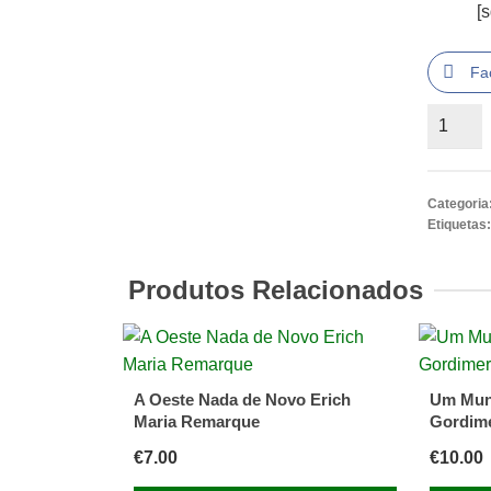
[
Fa
Quantid
de
O
Gato
Categoria
e
Etiquetas
o
Escuro
Produtos Relacionados
de
Mia
Couto
A Oeste Nada de Novo Erich
Um Mun
Maria Remarque
Gordim
€
7.00
€
10.00