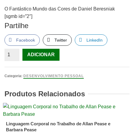
O Fantástico Mundo das Cores de Daniel Beresniak
[sgmb id=”2″]
Partilhe
Facebook
Twitter
LinkedIn
Quantidade
ADICIONAR
de
O
Fantástico
Categoria:
DESENVOLVIMENTO PESSOAL
Mundo
das
Produtos Relacionados
Cores
de
Daniel
Beresniak
Linguagem Corporal no Trabalho de Allan Pease e
Barbara Pease