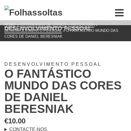
HOME
»
CATEGORIAS DE LIVROS
»
AUTO AJUDA
»
DESENVOLVIMENTO PESSOAL
DESENVOLVIMENTO PESSOAL
»
O FANTÁSTICO MUNDO DAS
CORES DE DANIEL BERESNIAK
DESENVOLVIMENTO PESSOAL
O FANTÁSTICO
MUNDO DAS CORES
DE DANIEL
BERESNIAK
€
10.00
CONTACTE-NOS