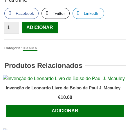
Facebook
Twitter
LinkedIn
Quantidade
ADICIONAR
de
O
Clube
Categoria:
DRAMA
Da
Felicidade
Produtos Relacionados
e
Da
Sorte
Invenção de Leonardo Livro de Bolso de Paul J. Mcauley
de
€
10.00
Amy
Tan
ADICIONAR