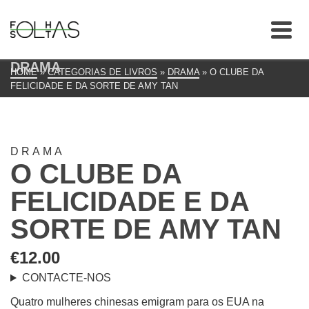
DRAMA
HOME
»
CATEGORIAS DE LIVROS
»
DRAMA
»
O CLUBE DA
FELICIDADE E DA SORTE DE AMY TAN
DRAMA
O CLUBE DA
FELICIDADE E DA
SORTE DE AMY TAN
€
12.00
CONTACTE-NOS
Quatro mulheres chinesas emigram para os EUA na