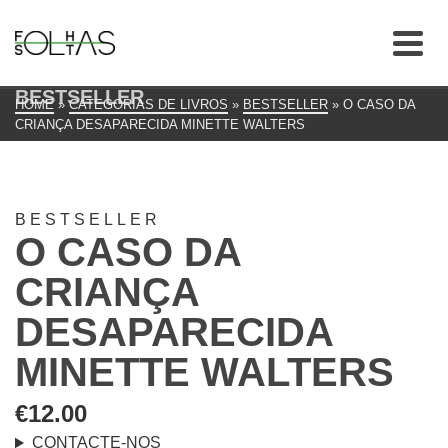
BESTSELLER
HOME
»
CATEGORIAS DE LIVROS
»
BESTSELLER
»
O CASO DA
CRIANÇA DESAPARECIDA MINETTE WALTERS
BESTSELLER
O CASO DA
CRIANÇA
DESAPARECIDA
MINETTE WALTERS
€
12.00
CONTACTE-NOS