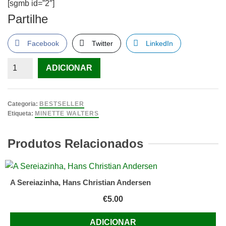
[sgmb id=”2″]
Partilhe
Facebook
Twitter
LinkedIn
Quantidade
ADICIONAR
de
O
Caso
Categoria:
BESTSELLER
da
Etiqueta:
MINETTE WALTERS
Criança
Desaparecida
Produtos Relacionados
Minette
Walters
A Sereiazinha, Hans Christian Andersen
€
5.00
ADICIONAR