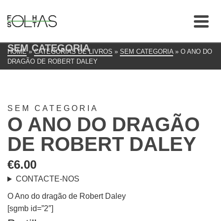
SEM CATEGORIA
HOME
»
CATEGORIAS DE LIVROS
»
SEM CATEGORIA
»
O ANO DO
DRAGÃO DE ROBERT DALEY
SEM CATEGORIA
O ANO DO DRAGÃO
DE ROBERT DALEY
€
6.00
CONTACTE-NOS
O Ano do dragão de Robert Daley
[sgmb id=”2″]