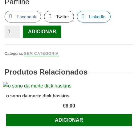
Partilhe
Facebook
Twitter
LinkedIn
Quantidade
ADICIONAR
de
O
Ano
Categoria:
SEM CATEGORIA
do
dragão
Produtos Relacionados
de
Robert
Daley
o sono da morte dick haskins
€
8.00
ADICIONAR