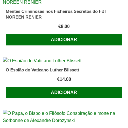
Arto
Halonen
Mentes Criminosas nos Ficheiros Secretos do FBI
e
NOREEN RENIER
Kevin
€
8.00
Frasier
ADICIONAR
O Espião do Vaticano Luther Blissett
€
14.00
ADICIONAR