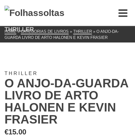
THRILLER
HOME
»
CATEGORIAS DE LIVROS
»
THRILLER
»
O ANJO-DA-
GUARDA LIVRO DE ARTO HALONEN E KEVIN FRASIER
THRILLER
O ANJO-DA-GUARDA
LIVRO DE ARTO
HALONEN E KEVIN
FRASIER
€
15.00