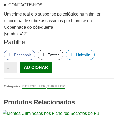
CONTACTE-NOS
Um crime real e o suspense psicológico num thriller
emocionante sobre assassínios por hipnose na
Copenhaga do pós-guerra
[sgmb id=”2″]
Partilhe
Facebook
Twitter
LinkedIn
Quantidade
ADICIONAR
de
O
Anjo-
Categorias:
BESTSELLER
,
THRILLER
da-
Guarda
Produtos Relacionados
LIVRO
de