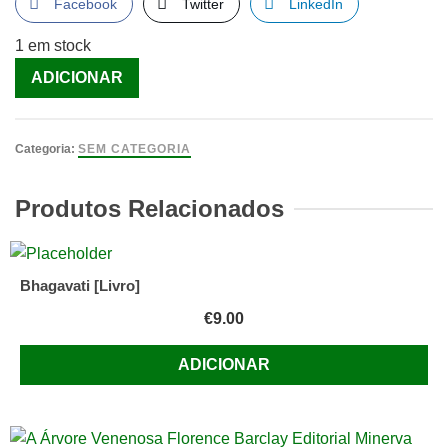
Facebook
Twitter
LinkedIn
1 em stock
Quantidade
ADICIONAR
de
O
Alegre
Categoria:
SEM CATEGORIA
Canto
da
Produtos Relacionados
Perdiz
[Livro]
Bhagavati [Livro]
€
9.00
ADICIONAR