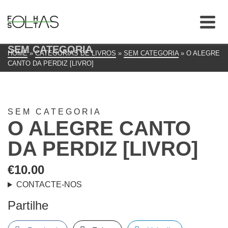
SEM CATEGORIA
HOME
»
CATEGORIAS DE LIVROS
»
SEM CATEGORIA
»
O ALEGRE
CANTO DA PERDIZ [LIVRO]
SEM CATEGORIA
O ALEGRE CANTO
DA PERDIZ [LIVRO]
€
10.00
CONTACTE-NOS
Partilhe