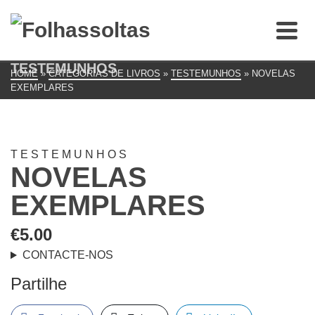
TESTEMUNHOS
HOME
»
CATEGORIAS DE LIVROS
»
TESTEMUNHOS
»
NOVELAS
EXEMPLARES
TESTEMUNHOS
NOVELAS
EXEMPLARES
€
5.00
CONTACTE-NOS
Partilhe