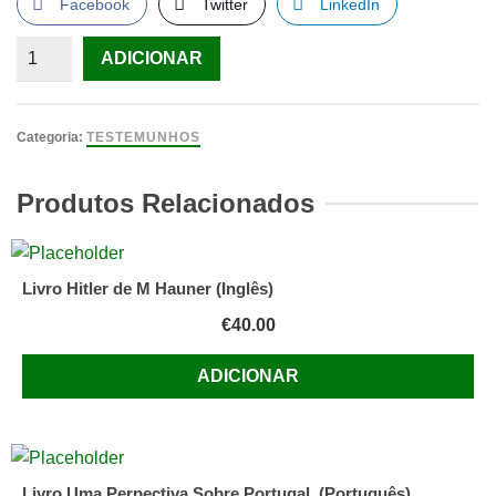
Facebook
Twitter
LinkedIn
Quantidade
ADICIONAR
de
Novelas
exemplares
Categoria:
TESTEMUNHOS
Produtos Relacionados
Livro Hitler de M Hauner (Inglês)
€
40.00
ADICIONAR
Livro Uma Perpectiva Sobre Portugal. (Português)