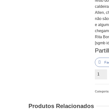
resto d
caldeir
Allen, c
não são
e alguma
chegamo
Rita Bo
[sgmb id
Parti
Fa
Quantid
de
Não
Brinque
Categoria
Senhor
Tanner
Produtos Relacionados
de