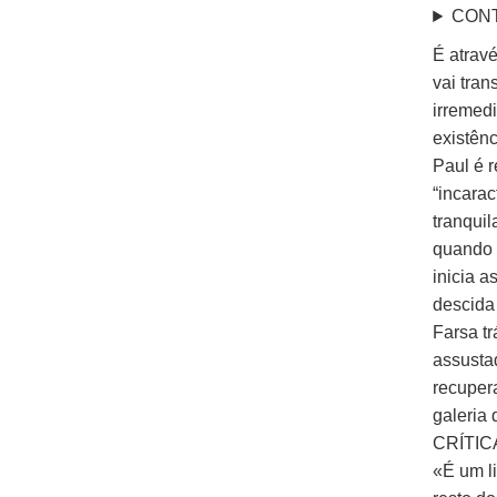
CON
É atrav
vai tran
irremed
existênc
Paul é r
“incarac
tranqui
quando h
inicia 
descida 
Farsa t
assusta
recuper
galeria
CRÍTIC
«É um li