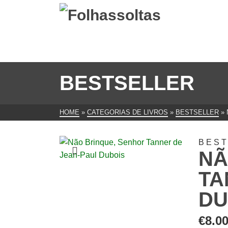
BESTSELLER
HOME
»
CATEGORIAS DE LIVROS
»
BESTSELLER
»
BES
NÃ
TA
DU
€
8.0