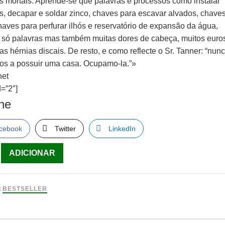
os mortais. Aprende-se que palavras e processos como instalar
as, decapar e soldar zinco, chaves para escavar alvados, chave
haves para perfurar ilhós e reservatório de expansão da água,
 só palavras mas também muitas dores de cabeça, muitos euro
s hérnias discais. De resto, e como reflecte o Sr. Tanner: “nun
s a possuir uma casa. Ocupamo-la.”»
net
=”2″]
lhe
cebook
Twitter
LinkedIn
ade
ADICIONAR
,
:
BESTSELLER