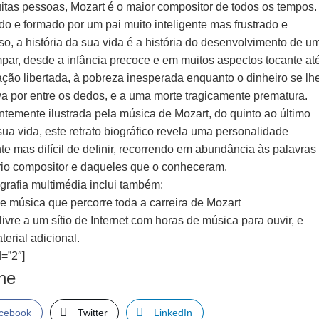
itas pessoas, Mozart é o maior compositor de todos os tempos.
o e formado por um pai muito inteligente mas frustrado e
o, a história da sua vida é a história do desenvolvimento de u
mpar, desde a infância precoce e em muitos aspectos tocante at
ação libertada, à pobreza inesperada enquanto o dinheiro se lh
a por entre os dedos, e a uma morte tragicamente prematura.
temente ilustrada pela música de Mozart, do quinto ao último
ua vida, este retrato biográfico revela uma personalidade
te mas difícil de definir, recorrendo em abundância às palavras
rio compositor e daqueles que o conheceram.
grafia multimédia inclui também:
e música que percorre toda a carreira de Mozart
ivre a um sítio de Internet com horas de música para ouvir, e
terial adicional.
=”2″]
lhe
cebook
Twitter
LinkedIn