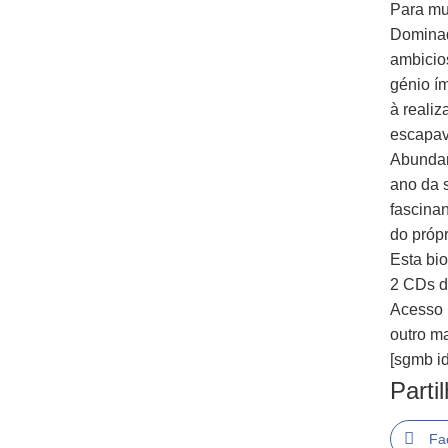
Para mu
Dominad
ambicios
génio í
à realiz
escapav
Abundan
ano da s
fascinan
do próp
Esta bio
2 CDs d
Acesso l
outro ma
[sgmb id
Parti
Fa