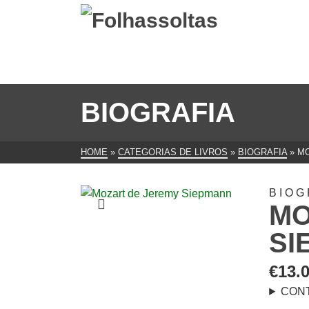
BIOGRAFIA
HOME
»
CATEGORIAS DE LIVROS
»
BIOGRAFIA
»
MO
BIOG
MO
SI
€
13.
CON