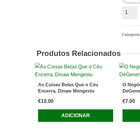
Quantid
de
Mozart
de
Categoria
Jeremy
Siepma
Produtos Relacionados
As Coisas Belas Que o Céu
O Negóc
Encerra, Dinaw Mengestu
DeGene
€
10.00
€
7.00
ADICIONAR