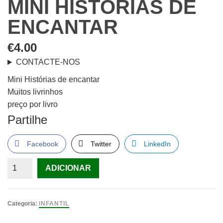
MINI HISTÓRIAS DE
ENCANTAR
€
4.00
CONTACTE-NOS
Mini Histórias de encantar
Muitos livrinhos
preço por livro
Partilhe
Facebook
Twitter
LinkedIn
Quantidade
ADICIONAR
de
Mini
Histórias
Categoria:
INFANTIL
de