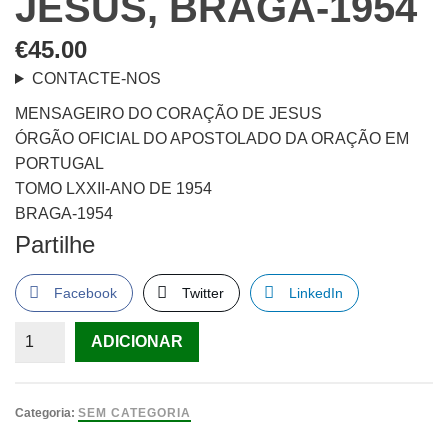
JESUS, BRAGA-1954
€
45.00
CONTACTE-NOS
MENSAGEIRO DO CORAÇÃO DE JESUS
ÓRGÃO OFICIAL DO APOSTOLADO DA ORAÇÃO EM
PORTUGAL
TOMO LXXII-ANO DE 1954
BRAGA-1954
Partilhe
Facebook
Twitter
LinkedIn
Quantidade
ADICIONAR
de
MENSAGEIRO
DO
Categoria:
SEM CATEGORIA
CORAÇÃO