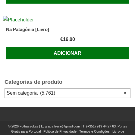
Na Patagónia [Livro]
€
16.00
ADICIONAR
Categorias de produto
© 2026 Folhassoltas | E.
graca.freire@gmail.com
| T.
(+351) 919 44 27 63, Portes
Grátis para Portugal
|
Política de Privacidade
|
Termos e Condições
|
Livro de