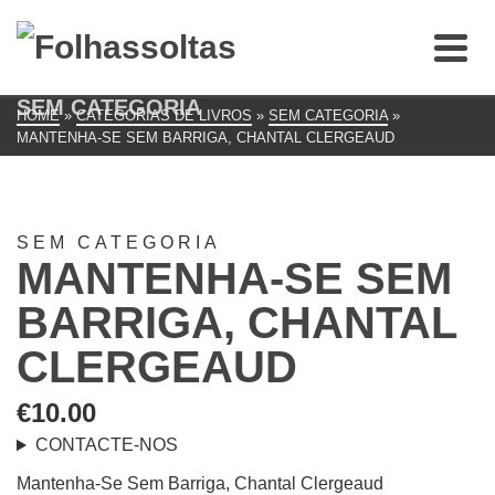
SEM CATEGORIA
HOME
»
CATEGORIAS DE LIVROS
»
SEM CATEGORIA
»
MANTENHA-SE SEM BARRIGA, CHANTAL CLERGEAUD
SEM CATEGORIA
MANTENHA-SE SEM
BARRIGA, CHANTAL
CLERGEAUD
€
10.00
CONTACTE-NOS
Mantenha-Se Sem Barriga, Chantal Clergeaud