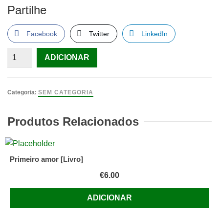
Partilhe
Facebook
Twitter
LinkedIn
Quantidade
ADICIONAR
de
Mantenha-
Se
Categoria:
SEM CATEGORIA
Sem
Barriga,
Produtos Relacionados
Chantal
Clergeaud
Primeiro amor [Livro]
€
6.00
ADICIONAR