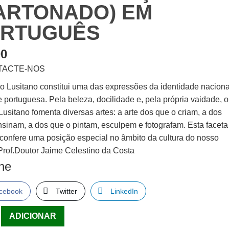
ARTONADO) EM
RTUGUÊS
00
TACTE-NOS
o Lusitano constitui uma das expressões da identidade naciona
e portuguesa. Pela beleza, docilidade e, pela própria vaidade, o
usitano fomenta diversas artes: a arte dos que o criam, a dos
nsinam, a dos que o pintam, esculpem e fotografam. Esta faceta
 confere uma posição especial no âmbito da cultura do nosso
 Prof.Doutor Jaime Celestino da Costa
lhe
cebook
Twitter
LinkedIn
ade
ADICIONAR