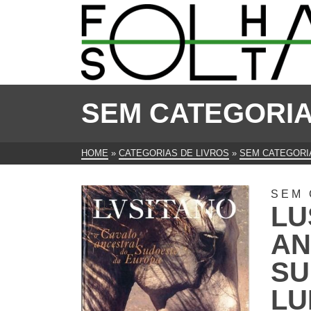
SEM CATEGORI
HOME
»
CATEGORIAS DE LIVROS
»
SEM CATEGORI
SEM 
LU
AN
SU
LU