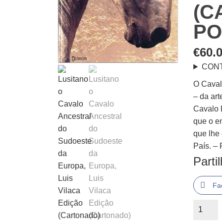
(C
PO
€
60.
CON
O Caval
– da art
Cavalo L
que o e
que lhe
País. –
Parti
Fa
Quantid
de