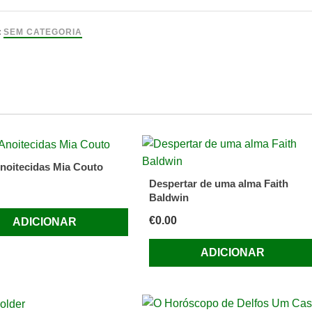
o
:
SEM CATEGORIA
al
te
noitecidas Mia Couto
Despertar de uma alma Faith
Baldwin
ado)
€
0.00
ADICIONAR
ês
ADICIONAR