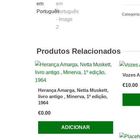
Lusitan
o
Categoria
Cavalo
Ancestr
do
Sudoes
Produtos Relacionados
da
Europa,
Luis
Vozes A
Vilaca
Edição
€
10.00
Herança Amarga, Netta Muskett,
(Carton
livro antigo , Minerva, 1º edição,
em
1964
Portugu
€
0.00
ADICIONAR