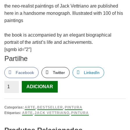
the neo-realist paintings of Jack Vettriano are published
here in a handsome monograph. Illustrated with 100 of his
paintings
the book is accompanied by an elegant biographical
portrait of the artist’s life and achievements.
[sgmb id=”2″]
Partilhe
Facebook
Twitter
LinkedIn
Quantidade
ADICIONAR
de
Lovers
and
Categorias:
ARTE
,
BESTSELLER
,
PINTURA
Others
Etiquetas:
ARTE
,
JACK VETTRIANO
,
PINTURA
Strangers:
Paintings