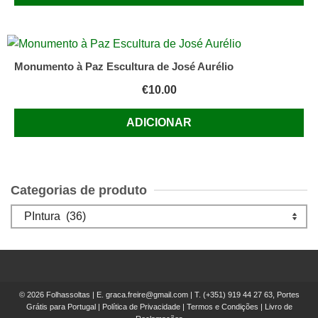
Monumento à Paz Escultura de José Aurélio
€
10.00
ADICIONAR
Categorias de produto
© 2026 Folhassoltas | E.
graca.freire@gmail.com
| T.
(+351) 919 44 27 63, Portes
Grátis para Portugal
|
Política de Privacidade
|
Termos e Condições
|
Livro de