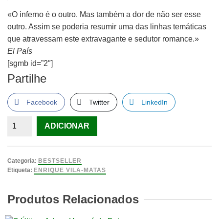
«O inferno é o outro. Mas também a dor de não ser esse
outro. Assim se poderia resumir uma das linhas temáticas
que atravessam este extravagante e sedutor romance.»
El País
[sgmb id=”2″]
Partilhe
Facebook
Twitter
LinkedIn
Quantidade
ADICIONAR
de
Longe
de
Categoria:
BESTSELLER
Veracruz
Etiqueta:
ENRIQUE VILA-MATAS
de
Enrique
Produtos Relacionados
Vila-