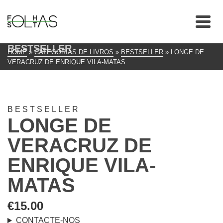
BESTSELLER
HOME
»
CATEGORIAS DE LIVROS
»
BESTSELLER
»
LONGE DE
VERACRUZ DE ENRIQUE VILA-MATAS
BESTSELLER
LONGE DE
VERACRUZ DE
ENRIQUE VILA-
MATAS
€
15.00
CONTACTE-NOS