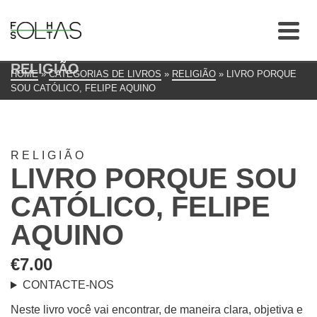
RELIGIÃO
HOME
»
CATEGORIAS DE LIVROS
»
RELIGIÃO
»
LIVRO PORQUE
SOU CATÓLICO, FELIPE AQUINO
RELIGIÃO
LIVRO PORQUE SOU
CATÓLICO, FELIPE
AQUINO
€
7.00
CONTACTE-NOS
Neste livro você vai encontrar, de maneira clara, objetiva e