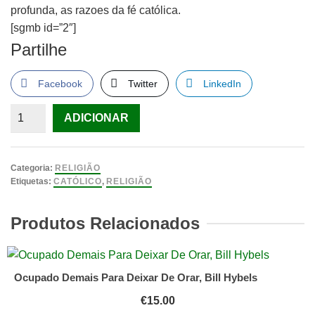
profunda, as razoes da fé católica.
[sgmb id=”2″]
Partilhe
Facebook
Twitter
LinkedIn
Quantidade
ADICIONAR
de
Livro
Porque
Categoria:
RELIGIÃO
sou
Etiquetas:
CATÓLICO
,
RELIGIÃO
Católico,
Felipe
Produtos Relacionados
Aquino
Ocupado Demais Para Deixar De Orar, Bill Hybels
€
15.00