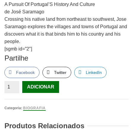
A Pursuit Of Portugal’S History And Culture
de José Saramago
Crossing his native land from northeast to southwest, Jose
Saramago explores the villages and towns of Portugal and
discovers what it is that binds him to his country and his
people.
[sgmb id=”2″]
Partilhe
Facebook
Twitter
LinkedIn
Quantidade
ADICIONAR
de
Journey
To
Categoria:
BIOGRAFIA
Portugal
de
Produtos Relacionados
José