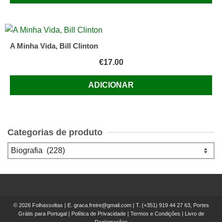
A Minha Vida, Bill Clinton
€
17.00
ADICIONAR
Categorias de produto
© 2026 Folhassoltas | E.
graca.freire@gmail.com
| T.
(+351) 919 44 27 63, Portes
Grátis para Portugal
|
Política de Privacidade
|
Termos e Condições
|
Livro de
Reclamações