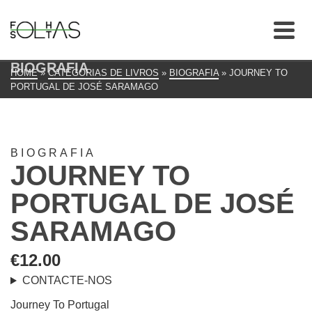
BIOGRAFIA
HOME
»
CATEGORIAS DE LIVROS
»
BIOGRAFIA
»
JOURNEY TO
PORTUGAL DE JOSÉ SARAMAGO
BIOGRAFIA
JOURNEY TO
PORTUGAL DE JOSÉ
SARAMAGO
€
12.00
CONTACTE-NOS
Journey To Portugal