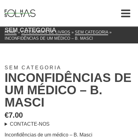
SEM CATEGORIA
HOME
»
CATEGORIAS DE LIVROS
»
SEM CATEGORIA
»
INCONFIDÊNCIAS DE UM MÉDICO – B. MASCI
SEM CATEGORIA
INCONFIDÊNCIAS DE
UM MÉDICO – B.
MASCI
€
7.00
CONTACTE-NOS
Inconfidências de um médico – B. Masci