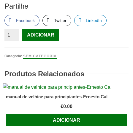
Partilhe
Facebook
Twitter
LinkedIn
Quantidade
ADICIONAR
de
Inconfidências
de
Categoria:
SEM CATEGORIA
um
médico
Produtos Relacionados
–
B.
Masci
manual de velhice para principiantes-Ernesto Cal
€
0.00
ADICIONAR