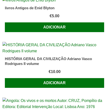
LEAL
livros Antigos de Enid Blyton
DE
€
5.00
ZÉZERE
desenho
ADICIONAR
de
Máryo,
1.ª
edição
HISTÓRIA GERAL DA CIVILIZAÇÃO Adriano Vasco
Rodrigues II volume
€
10.00
ADICIONAR