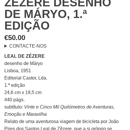
ZÉZERE DESENHO
DE MÁRYO, 1.ª
EDIÇÃO
€
50.00
CONTACTE-NOS
LEAL DE ZÉZERE
desenho de Máryo
Lisboa, 1951
Editorial Castor, Lda.
1.ª edição
24,6 cm x 19,5 cm
440 págs.
subtítulo:
Vinte e Cinco Mil Quilómetros de Aventuras,
Emoção e Maravilha
Relato de uma aventurosa viagem de bicicleta por João
Pires dos Santos Leal de Zêzere, que a si próprio se