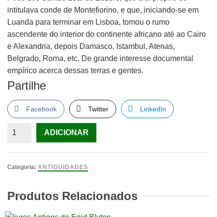
intitulava conde de Montefiorino, e que, iniciando-se em
Luanda para terminar em Lisboa, tomou o rumo
ascendente do interior do continente africano até ao Cairo
e Alexandria, depois Damasco, Istambul, Atenas,
Belgrado, Roma, etc. De grande interesse documental
empírico acerca dessas terras e gentes.
Partilhe
Facebook
Twitter
LinkedIn
Quantidade
ADICIONAR
de
Homens
e
Categoria:
ANTIGUIDADES
Feras
que
Produtos Relacionados
Eu
Vi,