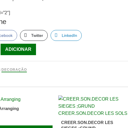
=”2″]
lhe
cebook
Twitter
LinkedIn
ade
ADICIONAR
:
DECORAÇÃO
res
Arranging
CREER.SON.DECOR LES