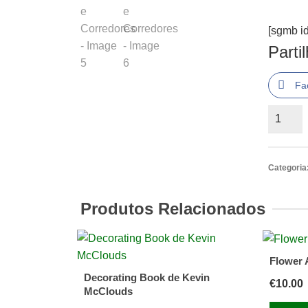
[sgmb id
Parti
Fa
Quantid
de
Halls
e
Categoria
Corredo
Produtos Relacionados
Flower 
Decorating Book de Kevin
€
10.00
McClouds