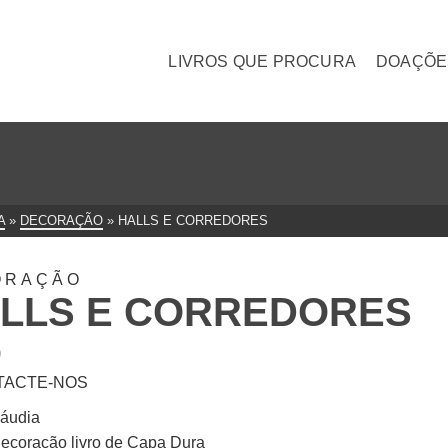
LIVROS QUE PROCURA
DOAÇÕE
A
»
DECORAÇÃO
»
HALLS E CORREDORES
ORAÇÃO
LLS E CORREDORES
0
TACTE-NOS
áudia
ecoração livro de Capa Dura