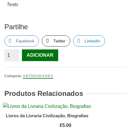
Texto
Partilhe
Facebook
Twitter
LinkedIn
Quantidade
ADICIONAR
de
Habib
Ullah
Categoria:
ANTIGUIDADES
e
os
Produtos Relacionados
quarenta
ladrões
Por
Livros da Livraria Civilização, Biografias
Louís
€
5.00
V.