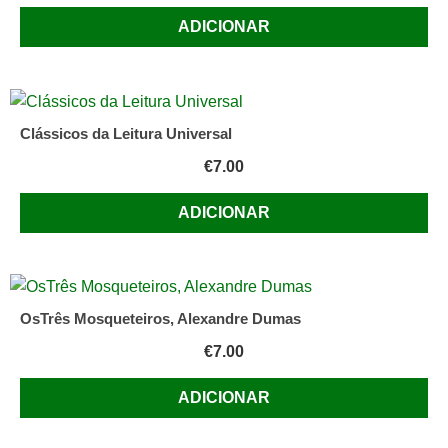
Lavolle
ADICIONAR
Lisboa
:
Verbo,
197?
(Biblioteca
Clássicos da Leitura Universal
da
€
7.00
juventude.
Série
ADICIONAR
A
;
12)
Texto
OsTrês Mosqueteiros, Alexandre Dumas
€
7.00
ADICIONAR