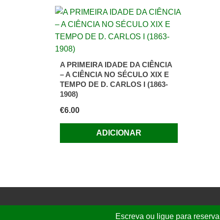
A PRIMEIRA IDADE DA CIÊNCIA
– A CIÊNCIA NO SÉCULO XIX E
TEMPO DE D. CARLOS I (1863-
1908)
€
6.00
ADICIONAR
Escreva ou ligue para reserva
© 2026 Folhassoltas | E.
graca.freire@g