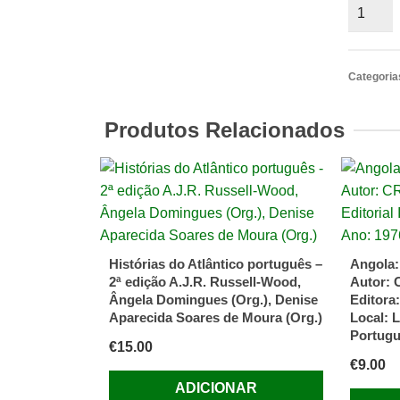
Quantid
de
Grande
Piratas
Categoria
da
História
Produtos Relacionados
Shelley
Klein
Histórias do Atlântico português –
Angola:
2ª edição A.J.R. Russell-Wood,
Autor: 
Ângela Domingues (Org.), Denise
Editora:
Aparecida Soares de Moura (Org.)
Local: 
Portug
€
15.00
€
9.00
ADICIONAR