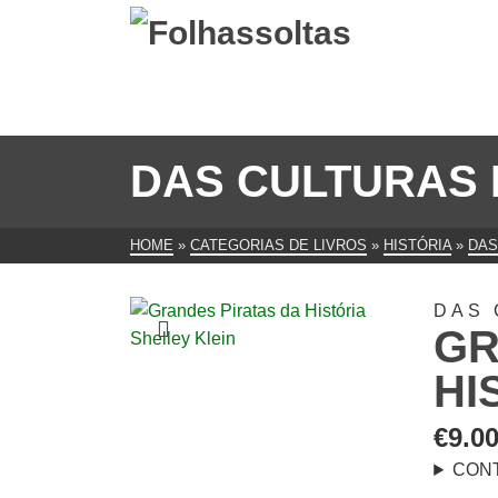
DAS CULTURAS 
HOME
»
CATEGORIAS DE LIVROS
»
HISTÓRIA
»
DAS
DAS 
GR
HI
€
9.0
CON