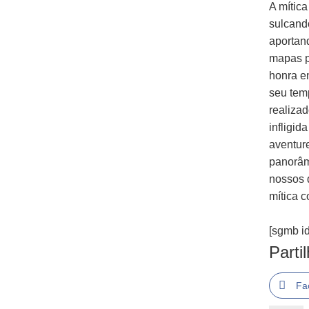
A mític
sulcand
aportan
mapas pe
honra e
seu tem
realiza
infligid
aventur
panorâmi
nossos 
mítica c
[sgmb id
Parti
Fa