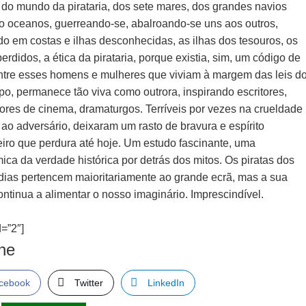
a do mundo da pirataria, dos sete mares, dos grandes navios
o oceanos, guerreando-se, abalroando-se uns aos outros,
do em costas e ilhas desconhecidas, as ilhas dos tesouros, os
rdidos, a ética da pirataria, porque existia, sim, um código de
ntre esses homens e mulheres que viviam à margem das leis d
po, permanece tão viva como outrora, inspirando escritores,
dores de cinema, dramaturgos. Terríveis por vezes na crueldade
a ao adversário, deixaram um rasto de bravura e espírito
eiro que perdura até hoje. Um estudo fascinante, uma
ca da verdade histórica por detrás dos mitos. Os piratas dos
dias pertencem maioritariamente ao grande ecrã, mas a sua
ontinua a alimentar o nosso imaginário. Imprescindível.
=”2″]
lhe
cebook
Twitter
LinkedIn