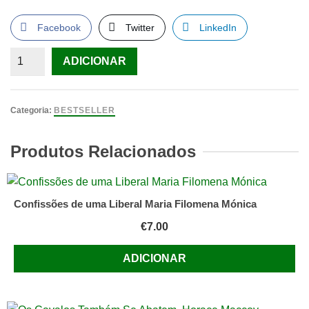
Facebook
Twitter
LinkedIn
Quantidade
ADICIONAR
de
Funky
Business-
Categoria:
BESTSELLER
talent
Makes
Produtos Relacionados
Capital
Dance
Jonas
Confissões de uma Liberal Maria Filomena Mónica
Riddertrale,
€
7.00
Nordström
ADICIONAR